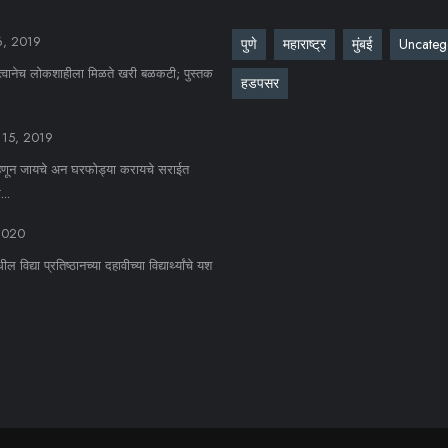
6, 2019
पुणे
महाराष्ट्र
मुंबई
Uncateg
त्वानेच लोकशाहीला मिळते खरी बळकटी; पुस्तक
हडपसर
 15, 2019
्हणून जायचे अन घरफोड्या करायचे सराईत
...
 2020
विद्या प्रतिष्ठानच्या दहावीच्या विद्यार्थ्यांचे यश