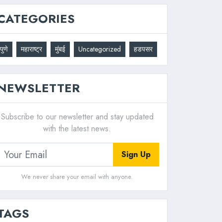
CATEGORIES
पुणे
महाराष्ट्र
मुंबई
Uncategorized
हडपसर
NEWSLETTER
Subscribe to our newsletter and stay updated
with the latest news.
Sign Up
We never share your email with anyone.
TAGS