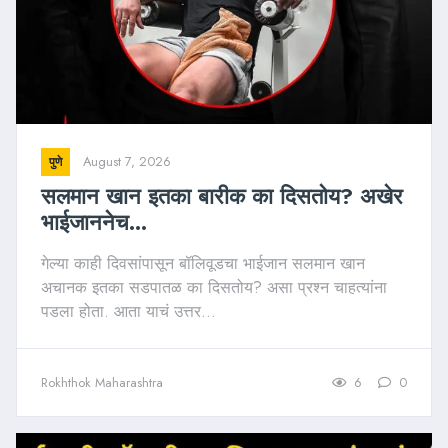
August 7, 2026
पुणे
सलमान खान इतका बारीक का दिसतोय? अखेर
भाईजाननेच...
गेल्या काही दिवसांपासून बॉलिवूडचा भाईजान सलमान खान
अचानक इतका सडपातळ का दिसतोय? असा प्रश्न चाहत्यांना
पडला होता. आता याचं उत्तर...
Rokhthok Maharashtra
6
0