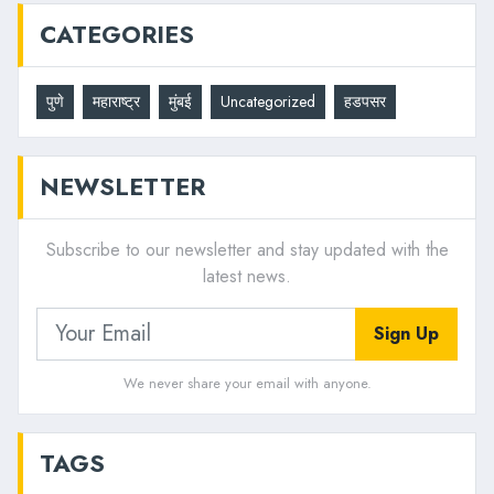
CATEGORIES
पुणे
महाराष्ट्र
मुंबई
Uncategorized
हडपसर
NEWSLETTER
Subscribe to our newsletter and stay updated with the
latest news.
Sign Up
We never share your email with anyone.
TAGS