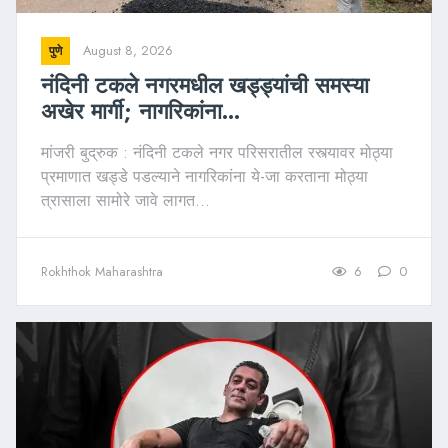
August 8, 2026
पुणे
नंदिनी टकले नगरमधील खड्ड्यांची समस्या
अखेर मार्गी; नागरिकांना...
मांजरी बुद्रुक : नंदिनी टकले नगर परिसरातील रस्त्यावर मोठ्या
प्रमाणात खड्डे पडल्याने नागरिकांना ये-जा करताना मोठ्या
त्रासाला सामोरे जावे लागत...
Rokhthok Maharashtra
6
0