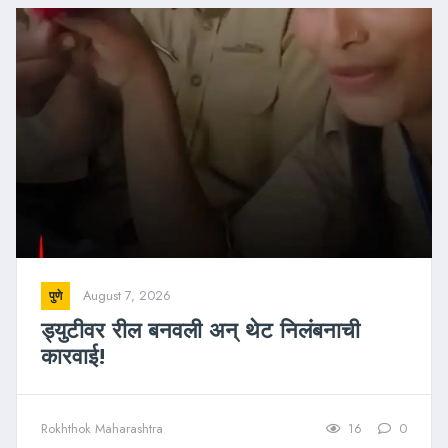
August 7, 2026
पुणे
ड्युटीवर रील बनवली अन् थेट निलंबनाची
कारवाई!
Rokhthok Maharashtra
16
0