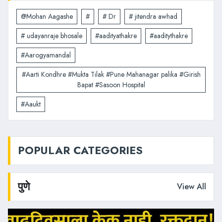
@Mohan Aagashe
#
# Dr
# jitendra awhad
# udayanraje bhosale
#aadityathakre
#aaditythakre
#Aarogyamandal
#Aarti Kondhre #Mukta Tilak #Pune Mahanagar palika #Girish
Bapat #Sasoon Hospital
#Aaukt
POPULAR CATEGORIES
पुणे
View All