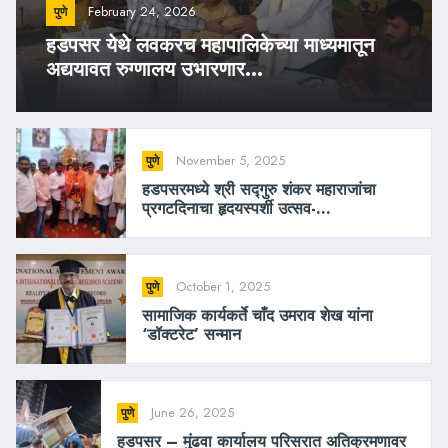
February 24, 2026
पुणे
हडपसर येथे लवकरच महापालिकेच्या माध्यमातून
अद्ययावत रुग्णालय उभारणार...
November 5, 2025
पुणे
हडपसरमध्ये श्री सद्गुरु शंकर महाराजांचा
प्रगटदिनाचा हृदयस्पर्शी उत्सव-...
October 1, 2025
पुणे
सामाजिक कार्यकर्ते चाँद उमराव शेख यांना
‘डॉक्टरेट’ सन्मान
June 26, 2025
पुणे
हडपसर – मुंढवा कार्यालय परिसरात अतिक्रमणावर