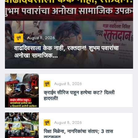
August 8, 2026
पुणे
वाढदिवसाला केक नाही, रक्तदान! शुभम पवारांचा
अनोखा सामाजिक...
August 8, 2026
पुणे
क्राईम सीरिज पाहून हत्येचा कट? दिल्ली
हादरली!
August 8, 2026
पुणे
रिक्षा मिळेना, नागरिकांचा संताप; 3 तास
ताटकळत