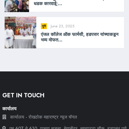
धडक कारवाई;...
June 23, 2025
पुणे
एंजल कॉलेज ऑक फार्मसी, हडपसर यांच्याकडून
भव्य मोफत...
GET IN TOUCH
कार्यालय
कार्यालय - रोखठोक महाराष्ट्र न्यूज चॅनल
एम 607 ते 610, पाचवा मजला, मेगासेंटर, मगरपट्टा चौक, हडपसर पुणे