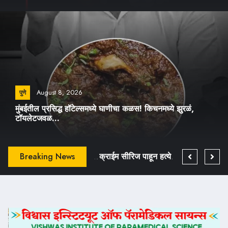
August 8, 2026
पुणे
मुंबईतील प्रसिद्ध हॉटेल्समध्ये घाणीचा कळस! किचनमध्ये झुरळं,
टॉयलेटजवळ...
दादा कोंडके यांच्या शेवटच्या क्षणी काय घडलं? 2 तास प्रेताजवळ एकट्या होत्या अनिता पाध्ये!
Breaking News
वाढदिवसाला केक नाही, रक्तदान! शुभम पवारांचा अनोखा सामाजिक उपक्रम
क्राईम सीरिज पाहून हत्येचा कट? दिल्ली हादरली!